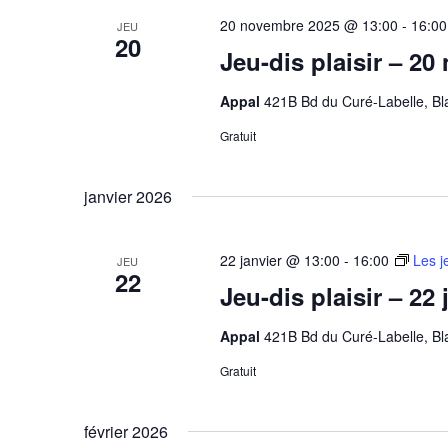
20 novembre 2025 @ 13:00
-
16:00
JEU
20
Jeu-dis plaisir – 2
Appal
421B Bd du Curé-Labelle, Bl
Gratuit
janvier 2026
22 janvier @ 13:00
-
16:00
Les je
JEU
22
Jeu-dis plaisir – 22 
Appal
421B Bd du Curé-Labelle, Bl
Gratuit
février 2026