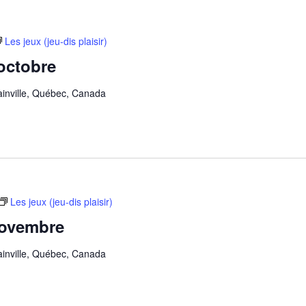
Les jeux (jeu-dis plaisir)
 octobre
ainville, Québec, Canada
Les jeux (jeu-dis plaisir)
 novembre
ainville, Québec, Canada