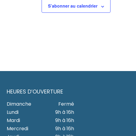
S’abonner au calendrier
HEURES D’OUVERTURE
Dimanche
Fermé
Lundi
9h à 16h
Mardi
9h à 16h
Mercredi
9h à 16h