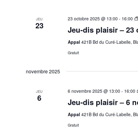
23 octobre 2025 @ 13:00
-
16:00
JEU
23
Jeu-dis plaisir – 23
Appal
421B Bd du Curé-Labelle, Bl
Gratuit
novembre 2025
6 novembre 2025 @ 13:00
-
16:00
JEU
6
Jeu-dis plaisir – 6
Appal
421B Bd du Curé-Labelle, Bl
Gratuit