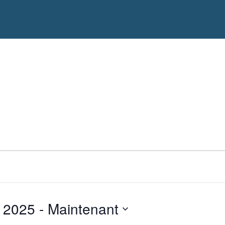
 2025
 - 
Maintenant