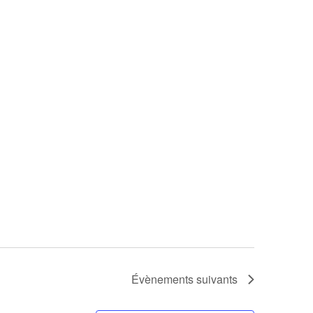
Évènements
suivants