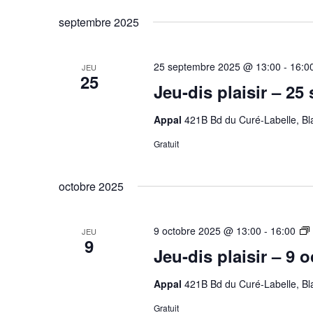
par
une
septembre 2025
mot-
date.
clé.
25 septembre 2025 @ 13:00
-
16:0
JEU
25
Jeu-dis plaisir – 25
Appal
421B Bd du Curé-Labelle, Bl
Gratuit
octobre 2025
9 octobre 2025 @ 13:00
-
16:00
JEU
9
Jeu-dis plaisir – 9 
Appal
421B Bd du Curé-Labelle, Bl
Gratuit