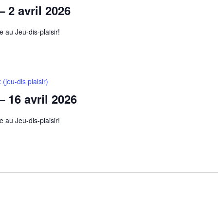
– 2 avril 2026
 au Jeu-dis-plaisir!
 (jeu-dis plaisir)
– 16 avril 2026
 au Jeu-dis-plaisir!