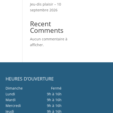
Jeu-dis plaisir – 10
septembre 2026
Recent
Comments
Aucun commentaire à
afficher.
HEURES D’OUVERTURE
Dimanche
Fermé
Lundi
9h à 16h
Mardi
9h à 16h
Mercredi
9h à 16h
Jeudi
9h à 16h