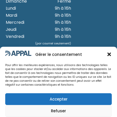
Dimanche
Fermé
Lundi
9h à 16h
Mardi
9h à 16h
Mercredi
9h à 16h
Jeudi
9h à 16h
Vendredi
9h à 16h
(par courriel seulement)
Samedi
Fermé
Gérer le consentement
NB: certaines activités peuvent être
Pour offrir les meilleures expériences, nous utilisons des technologies telles
prévues sur fin de semaine, vérifiez le
que les cookies pour stocker et/ou accéder aux informations des appareils. Le
fait de consentir à ces technologies nous permettra de traiter des données
calendrier.
telles que le comportement de navigation ou les ID uniques sur ce site. Le fait
de ne pas consentir ou de retirer son consentement peut avoir un effet
négatif sur certaines caractéristiques et fonctions.
Accepter
SUIVEZ-NOUS
Refuser