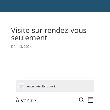
Visite sur rendez-vous
seulement
Déc 13, 2024
Évènements
Aucun résultat trouvé.
N
o
t
N
R
À venir
R
i
e
R
a
c
e
c
S
é
e
v