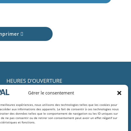
imprimer
HEURES D’OUVERTURE
Dimanche
Fermé
Gérer le consentement
Lundi
9h à 16h
Mardi
9h à 16h
s meilleures expériences, nous utilisons des technologies telles que les cookies pour
accéder aux informations des appareils. Le fait de consentir à ces technologies nous
Mercredi
9h à 16h
traiter des données telles que le comportement de navigation ou les ID uniques sur
Jeudi
9h à 16h
it de ne pas consentir ou de retirer son consentement peut avoir un effet négatif sur
ctéristiques et fonctions.
Vendredi
9h à 16h