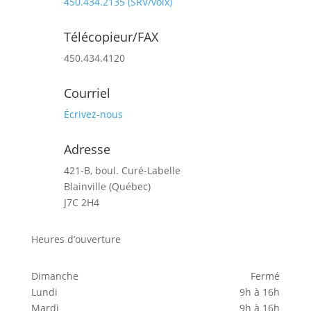
450.434.2135
(SRV/voix)
Télécopieur/FAX
450.434.4120
Courriel
Écrivez-
nous
Adresse
421-B, boul. Curé-Labelle
Blainville (Québec)
J7C 2H4
Heures d’ouverture
Dimanche
Fermé
Lundi
9h à 16h
Mardi
9h à 16h