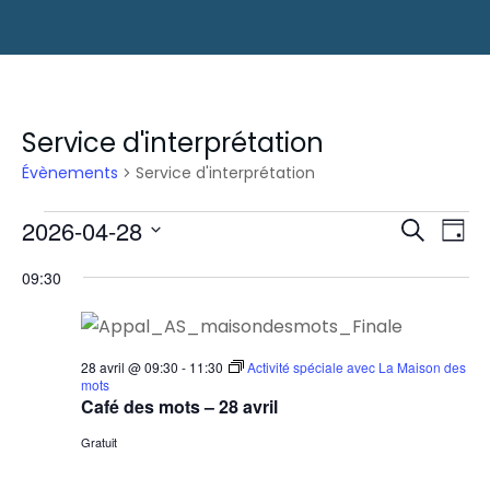
Service d'interprétation
Évènements
Service d'interprétation
Évènements
Recher
Nav
2026-04-28
Recherch
Jour
de
for
et
Sélectionnez
vue
28
09:30
navigat
une
Év
avril
de
date.
2026
vues
Évènem
28 avril @ 09:30
-
11:30
Activité spéciale avec La Maison des
mots
Café des mots – 28 avril
Gratuit